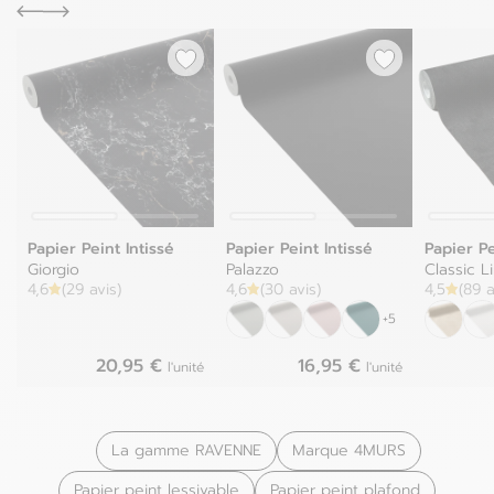
Papier Peint Intissé
Papier Peint Intissé
Papier Pe
Giorgio
Palazzo
Classic L
4,6
(29 avis)
4,6
(30 avis)
4,5
(89 a
+5
20,95 €
16,95 €
l'unité
l'unité
La gamme RAVENNE
Marque 4MURS
Papier peint lessivable
Papier peint plafond