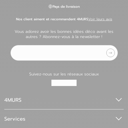
Pays de livraison
Nos client aiment et recommandent 4MURS
Voir leurs avis
Vous adorez avoir les bonnes idées déco avant les
autres ? Abonnez-vous à la newsletter !
Adresse e-mail
Suivez-nous sur les réseaux sociaux
4MURS
Qui sommes-nous ?
Espace pro
Services
4MURS Foundation
Index de l'égalité professionnelle
Nos services de livraison