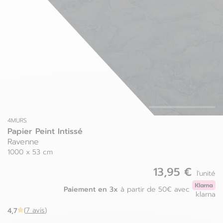
Luxembourg
Espagne
Pays-bas
Estonie
Pologne
Finlande
Portugal
France
Roumanie
Grèce
4MURS
Papier Peint Intissé
Ravenne
1000 x 53 cm
13,95 €
l'unité
Paiement en 3x
à partir de 50€ avec
klarna
4,7
(
7 avis
)