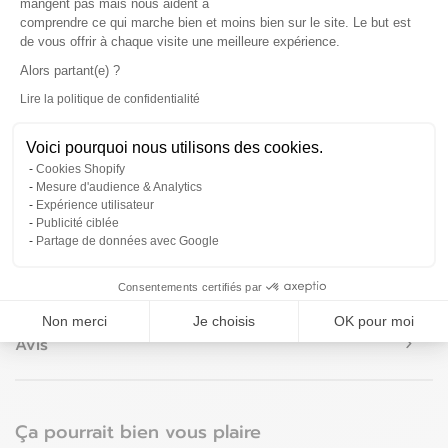
mangent pas mais nous aident à
intissé, c’est bien plus facile
comprendre ce qui marche bien et moins bien sur le site. Le but est
qu’il n’y parait !
de vous offrir à chaque visite une meilleure expérience.
Alors partant(e) ?
Je pose moi-même
Lire la politique de confidentialité
Axeptio consent
Voici pourquoi nous utilisons des cookies.
Cookies Shopify
Mesure d'audience & Analytics
Dites m'en plus
Expérience utilisateur
Publicité ciblée
Partage de données avec Google
Dans les moindres détails
Consentements certifiés par
Non merci
Je choisis
OK pour moi
Avis
Ça pourrait bien vous plaire