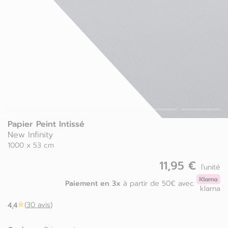
Luxembourg
Espagne
Pays-bas
Estonie
Pologne
Finlande
Portugal
France
Roumanie
Grèce
Papier Peint Intissé
New Infinity
1000 x 53 cm
11,95 €
l'unité
Paiement en 3x
à partir de 50€ avec
klarna
4,4
(
30 avis
)