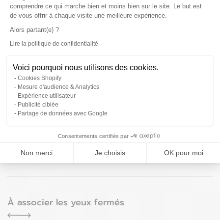
qu’il n’y parait !
comprendre ce qui marche bien et moins bien sur le site. Le but est
de vous offrir à chaque visite une meilleure expérience.
Je pose moi-même
Alors partant(e) ?
Lire la politique de confidentialité
Axeptio consent
Voici pourquoi nous utilisons des cookies.
Cookies Shopify
Dites m'en plus
Mesure d'audience & Analytics
Expérience utilisateur
Publicité ciblée
Partage de données avec Google
Dans les moindres détails
Consentements certifiés par
Non merci
Je choisis
OK pour moi
Avis
À associer les yeux fermés