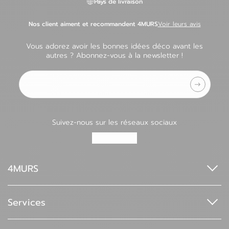
Pays de livraison
Nos client aiment et recommandent 4MURS
Voir leurs avis
Vous adorez avoir les bonnes idées déco avant les
autres ? Abonnez-vous à la newsletter !
Adresse e-mail
Suivez-nous sur les réseaux sociaux
4MURS
Qui sommes-nous ?
Espace pro
Services
4MURS Foundation
Index de l'égalité professionnelle
Nos services de livraison
Nos moyens de paiement