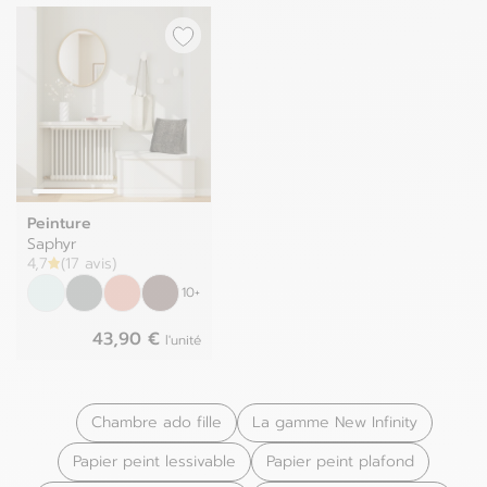
Peinture
Saphyr
4,7
(17 avis)
10+
43,90 €
l'unité
Chambre ado fille
La gamme New Infinity
Papier peint lessivable
Papier peint plafond