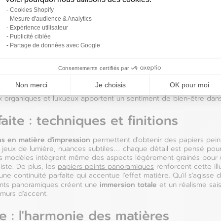
Finlande
Cookies Shopify
i jouer sur la perception des volumes. Un papier peint effet béton
Récupérer
Lettonie
Mesure d'audience & Analytics
ne petite pièce, tandis qu'un mur d'accent avec une texture marbr
Expérience utilisateur
sans surcharger l'espace.
France
Publicité ciblée
Lituanie
Partage de données avec Google
 végétales et organiques
Grèce
Luxembourg
Consentements certifiés par
piré de la nature, pour un effet cocooning ? Les papiers peints aux
u le bambou, s'intègrent parfaitement dans un intérieur bohème ou
Non merci
Je choisis
OK pour moi
nt recouverts de tissus épais, de fibres de laines tressées ou de
ux organiques et luxueux apportent un sentiment de bien-être dan
faite : techniques et finitions
ns en matière d'impression
permettent d'obtenir des papiers peints
s, jeux de lumière, nuances subtiles… chaque détail est pensé pou
ins modèles intègrent même des aspects légèrement grainés pour 
iste. De plus, les
papiers peints panoramiques
renforcent cette ill
t une continuité parfaite qui accentue l'effet matière. Qu'il s'agiss
immersion totale
nts panoramiques créent une
et un réalisme sais
 murs d'accent.
e : l'harmonie des matières