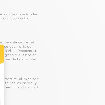
re
insufflent une touche
otifs rappellent les
et percutante. L'effet
is que des motifs de
nt à elles, évoquent un
fet graphique, associez
ouches de bois naturel.
t : Personnalisez vos Options
êtement mural. Avec son
our toutes les pièces, y
Pays-bas
et crée un rendu bluffant
Pologne