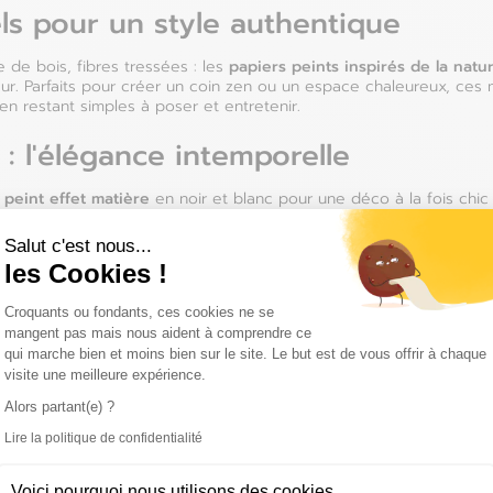
els pour un style authentique
papiers peints inspirés de la natu
e de bois, fibres tressées : les
eur. Parfaits pour créer un coin zen ou un espace chaleureux, ces m
 en restant simples à poser et entretenir.
 : l'élégance intemporelle
 peint effet matière
en noir et blanc pour une déco à la fois chic 
 touche sophistiquée et théâtrale à une entrée ou un salon, tand
nt un décor urbain résolument moderne. Les briques blanchies, qua
Salut c'est nous...
, parfait pour une ambiance loft ou scandinave. Pour renforcer l’ef
les Cookies !
Découvrez les pays dans lesquels on peut vous livrer :
mobilier aux lignes épurées, des luminaires en métal noir et des t
Plateforme de Gestion du Consentemen
Croquants ou fondants, ces cookies ne se
nt intissé : avantages et pose
mangent pas mais nous aident à comprendre ce
qui marche bien et moins bien sur le site. Le but est de vous offrir à chaque
Hongrie
papier peint intissé
e, le
est une révolution dans le monde du rev
visite une meilleure expérience.
llage direct du mur – et sa résistance à l'humidité, il est parfait p
Espagne
Alors partant(e) ?
salles de bain. Son aspect parfois texturé renforce l'effet matière 
Irlande
Lire la politique de confidentialité
Estonie
Axeptio consent
our agrandir une pièce ?
Italie
l
*
Voici pourquoi nous utilisons des cookies.