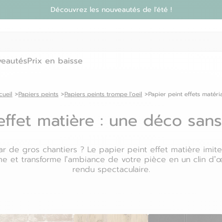
Découvrez les nouveautés de l'été !
eautés
Prix en baisse
cueil
Papiers peints
Papiers peints trompe l'oeil
Papier peint effets matéri
effet matière : une déco san
r de gros chantiers ? Le papier peint effet matière imite le
sme et transforme l’ambiance de votre pièce en un clin d
rendu spectaculaire.