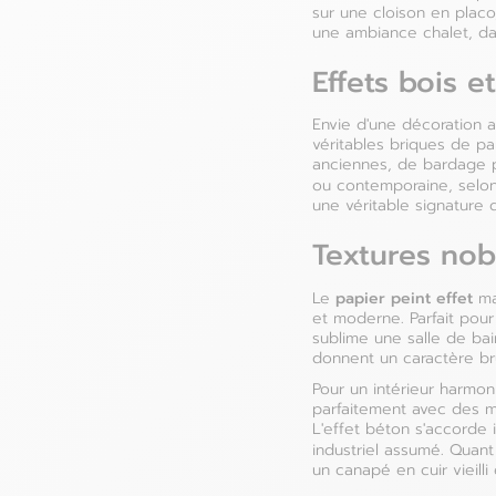
sur une cloison en placo
une ambiance chalet, da
Effets bois e
Envie d'une décoration 
véritables briques de p
anciennes, de bardage p
ou contemporaine, selon
une véritable signature 
Textures nob
papier peint effet
Le
mar
et moderne. Parfait pour 
sublime une salle de bai
donnent un caractère bru
Pour un intérieur harmon
parfaitement avec des m
L'effet béton s'accorde 
industriel assumé. Quan
un canapé en cuir vieilli