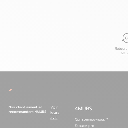
Retours
60 j
Nos client aiment et
Voir
4MURS
recommandent 4MURS
leurs
avis
Qui sommes-nous ?
Espace pro