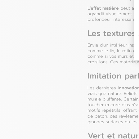
effet matière
L'
peut auss
Bulgarie
agrandit visuellement u
profondeur intéressante 
Croatie
Les textures
Danemark
Envie d'un intérieur ins
comme le lin, le rotin o
comme si vos murs étaie
croisillons. Ces matéria
Imitation par
innovatio
Les dernières
vrais que nature. Relief
murale bluffante. Certa
toucher encore plus réal
motifs répétitifs, offran
de béton, ces revêteme
grandes surfaces ou les
Vert et natur