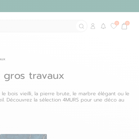
Déjà client ?
aux
Se connecter
s gros travaux
Mot de passe oublié ?
Nouveau client ?
 bois vieilli, la pierre brute, le marbre élégant ou le
’œil. Découvrez la sélection 4MURS pour une déco au
Créer un compte
Se connecter avec