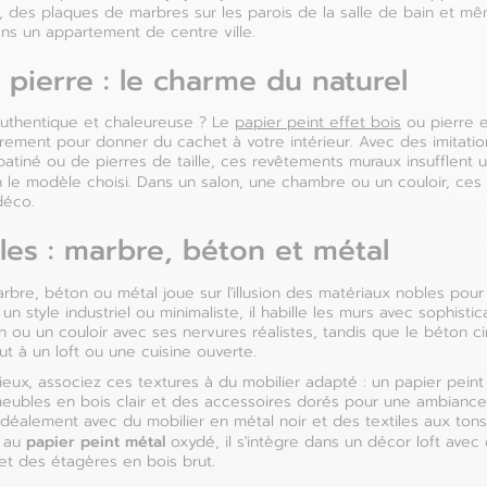
, des plaques de marbres sur les parois de la salle de bain et m
ns un appartement de centre ville.
t pierre : le charme du naturel
authentique et chaleureuse ? Le
papier peint effet bois
ou pierre e
arement pour donner du cachet à votre intérieur. Avec des imitati
atiné ou de pierres de taille, ces revêtements muraux insufflent
 le modèle choisi. Dans un salon, une chambre ou un couloir, ces
déco.
les : marbre, béton et métal
bre, béton ou métal joue sur l'illusion des matériaux nobles pour
un style industriel ou minimaliste, il habille les murs avec sophistic
n ou un couloir avec ses nervures réalistes, tandis que le béton c
t à un loft ou une cuisine ouverte.
ieux, associez ces textures à du mobilier adapté : un papier pein
eubles en bois clair et des accessoires dorés pour une ambiance
idéalement avec du mobilier en métal noir et des textiles aux tons
papier peint métal
t au
oxydé, il s'intègre dans un décor loft avec 
 et des étagères en bois brut.