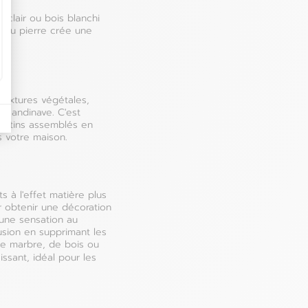
Portugal
 clair ou bois blanchi
e ou pierre crée une
Roumanie
 textures végétales,
 scandinave. C'est
 rotins assemblés en
s votre maison.
 à l'effet matière plus
r obtenir une décoration
une sensation au
usion en supprimant les
e de marbre, de bois ou
issant, idéal pour les