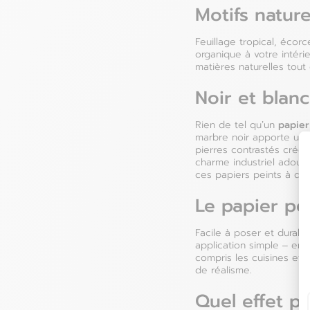
Motifs natur
Feuillage tropical, écorc
organique à votre intéri
matières naturelles tout
Noir et blanc
papier
Rien de tel qu’un
marbre noir apporte une
pierres contrastés crée
charme industriel adouci
ces papiers peints à du 
Le papier pei
Allemagne
Facile à poser et durabl
application simple – enco
compris les cuisines et 
Autriche
de réalisme.
Quel effet p
Belgique
e-mai