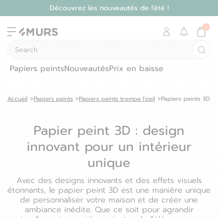
Découvrez les nouveautés de l'été !
Découvrez les pays dans lesquels on peut vous livrer :
Search
Déjà client ?
Papiers peints
Nouveautés
Prix en baisse
e-mail
*
Se connecter
Récupérer
Allemagne
Accueil
Papiers peints
Papiers peints trompe l'oeil
Papiers peints 3D
Hongrie
Mot de passe oublié ?
Autriche
Papier peint 3D : design
Irlande
Nouveau client ?
Belgique
innovant pour un intérieur
Italie
Créer un compte
unique
Bulgarie
Lettonie
Avec des designs innovants et des effets visuels
Se connecter avec
Croatie
étonnants, le papier peint 3D est une manière unique
de personnaliser votre maison et de créer une
Lituanie
ambiance inédite. Que ce soit pour agrandir
Danemark