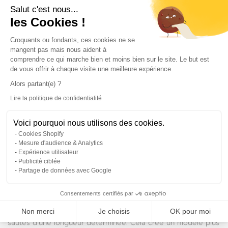
hauteur accrue ou ajoute une dimension artistique vraiment
Salut c'est nous...
singulière à la pièce. Expérimentez cette déco hors du
les Cookies !
commun avec des motifs géométriques subtils et des
couleurs claires pour ne pas donner une impression
Plateforme de Gestion du Consentem
Croquants ou fondants, ces cookies ne se
d’écrasement.
mangent pas mais nous aident à
Quels sont les 3 types de raccords
comprendre ce qui marche bien et moins bien sur le site. Le but est
de vous offrir à chaque visite une meilleure expérience.
que vous pouvez rencontrer lors de la
Alors partant(e) ?
pose d’un papier peint ?
Lire la politique de confidentialité
Lors de la pose d’un papier peint, vous pouvez rencontrer
Axeptio consent
trois types de raccords. Ils sont utilisés pour aligner et faire
correspondre les motifs du papier peint.
Voici pourquoi nous utilisons des cookies.
Cookies Shopify
Le raccord droit (ou raccord à raccord)
Mesure d'audience & Analytics
Expérience utilisateur
C’est le type le plus simple de raccord, où les motifs du
Publicité ciblée
papier peint sont alignés de manière régulière. Les motifs se
Partage de données avec Google
répètent à intervalles constants, ce qui facilite la coupe et la
pose.
Consentements certifiés par
Le raccord sauté (ou raccord décalé)
Non merci
Je choisis
OK pour moi
Dans ce cas, les motifs du papier peint sont décalés ou
sautés d’une longueur déterminée. Cela crée un modèle plus