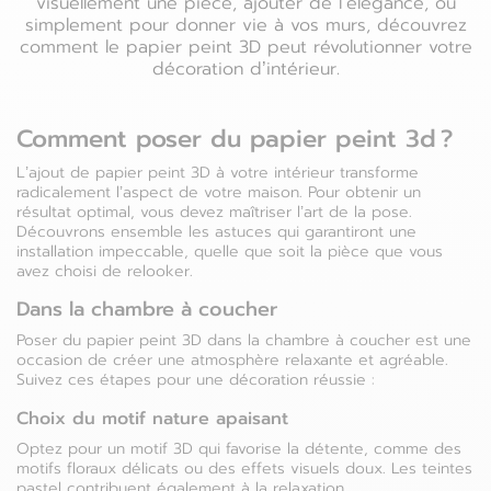
visuellement une pièce, ajouter de l’élégance, ou
Luxembourg
simplement pour donner vie à vos murs, découvrez
Espagne
comment le papier peint 3D peut révolutionner votre
décoration d’intérieur.
Pays-bas
Estonie
Pologne
Comment poser du papier peint 3d ?
Finlande
L’ajout de papier peint 3D à votre intérieur transforme
Portugal
radicalement l’aspect de votre maison. Pour obtenir un
France
résultat optimal, vous devez maîtriser l’art de la pose.
Découvrons ensemble les astuces qui garantiront une
Roumanie
installation impeccable, quelle que soit la pièce que vous
Grèce
avez choisi de relooker.
Dans la chambre à coucher
Poser du papier peint 3D dans la chambre à coucher est une
occasion de créer une atmosphère relaxante et agréable.
Suivez ces étapes pour une décoration réussie :
Choix du motif nature apaisant
Optez pour un motif 3D qui favorise la détente, comme des
motifs floraux délicats ou des effets visuels doux. Les teintes
pastel contribuent également à la relaxation.