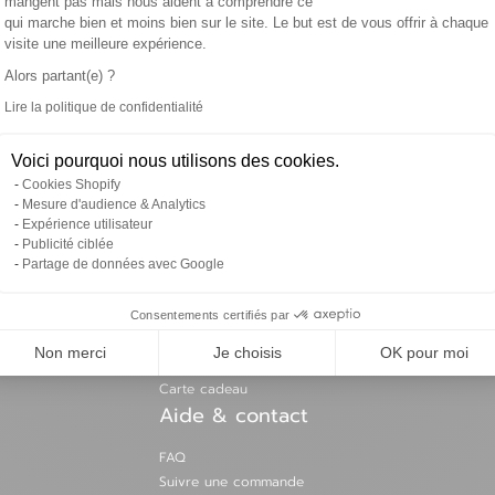
mangent pas mais nous aident à comprendre ce
 jusqu’à
Livraison gratuite
Paiement
qui marche bien et moins bien sur le site. Le but est de vous offrir à chaque
Hongrie
ours
dès 70€ d’achat
avec multi
visite une meilleure expérience.
Espagne
Alors partant(e) ?
Irlande
Lire la politique de confidentialité
Estonie
Axeptio consent
Italie
l
*
Voici pourquoi nous utilisons des cookies.
Finlande
Cookies Shopify
Récupérer
Lettonie
Mesure d'audience & Analytics
Expérience utilisateur
France
Publicité ciblée
Services
Lituanie
Partage de données avec Google
Grèce
Nos services de livraison
Luxembourg
Consentements certifiés par
Nos moyens de paiement
Nos échantillons
Non merci
Je choisis
OK pour moi
le
Tous nos services
Carte cadeau
Aide & contact
FAQ
Suivre une commande