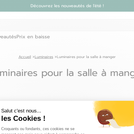
Découvrez les nouveautés de l'été !
eautés
Prix en baisse
Accueil
Luminaires
Luminaires pour la salle à manger
minaires pour la salle à man
Salut c'est nous...
les Cookies !
Découvrez les pays dans lesquels on peut vous livrer :
Plateforme de Gestion du Consentemen
Croquants ou fondants, ces cookies ne se