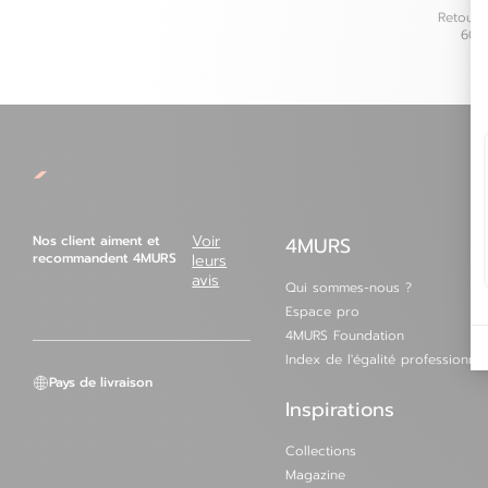
Retours
Allemagne
60 j
Autriche
Belgique
e-mai
Bulgarie
Nos client aiment et
Voir
4MURS
Croatie
recommandent 4MURS
leurs
avis
Qui sommes-nous ?
Danemark
Espace pro
4MURS Foundation
Index de l'égalité professionnel
Pays de livraison
Inspirations
Collections
Magazine