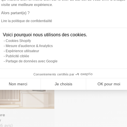
Hongrie
visite une meilleure expérience.
Espagne
Alors partant(e) ?
Irlande
Lire la politique de confidentialité
Estonie
Axeptio consent
Italie
l
*
Voici pourquoi nous utilisons des cookies.
Finlande
Cookies Shopify
Récupérer
Lettonie
Mesure d'audience & Analytics
Expérience utilisateur
France
Publicité ciblée
Lituanie
Partage de données avec Google
Grèce
Luxembourg
Consentements certifiés par
Non merci
Je choisis
OK pour moi
ure
r
36 avis)