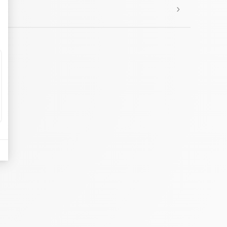
Pays-bas
Pologne
Portugal
Roumanie