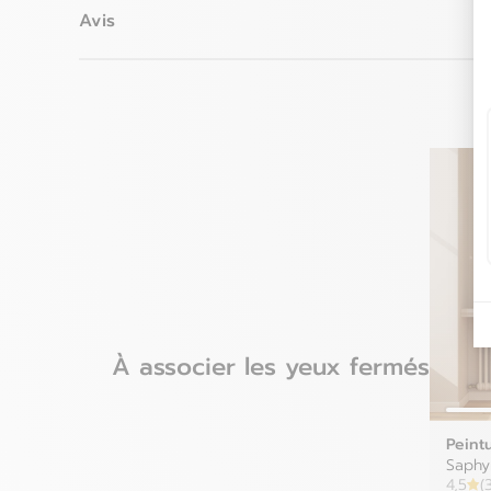
Allemagne
Avis
Autriche
Belgique
e-mai
Bulgarie
Croatie
Danemark
À associer les yeux fermés
Peint
Saphy
4,5
(