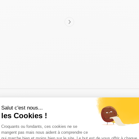
Salut c'est nous...
les Cookies !
Découvrez les pays dans lesquels on peut vous livrer :
Plateforme de Gestion du Consentemen
Croquants ou fondants, ces cookies ne se
mangent pas mais nous aident à comprendre ce
qui marche bien et moins bien sur le site. Le but est de vous offrir à chaque