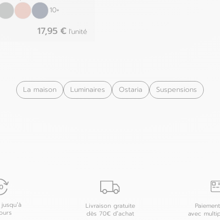
10+
17,95 €
l'unité
La maison
Luminaires
Ostaria
Suspensions
 jusqu’à
Livraison gratuite
Paiement
ours
dès 70€ d’achat
avec multi