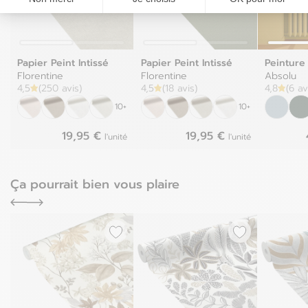
Papier Peint Intissé
Papier Peint Intissé
Peinture
Florentine
Florentine
Absolu
4,5
(250 avis)
4,5
(18 avis)
4,8
(6 av
10+
10+
19,95 €
19,95 €
l'unité
l'unité
Ça pourrait bien vous plaire