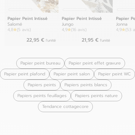
Papier Peint Intissé
Papier Peint Intissé
Papier Pe
Salomé
Jungo
Jonna
4,8
(5 avis)
4,9
(16 avis)
4,9
(53 a
22,95 €
21,95 €
l'unité
l'unité
Papier peint bureau
Papier peint effet gravure
Papier peint plafond
Papier peint salon
Papier peint WC
Papiers peints
Papiers peints blancs
Papiers peints feuillages
Papiers peints nature
Tendance cottagecore