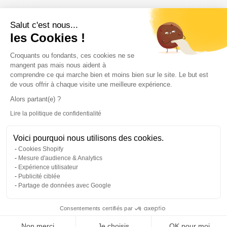
Salut c'est nous...
Dites m'en plus
les Cookies !
Plateforme de Gestion du Consentem
Croquants ou fondants, ces cookies ne se
mangent pas mais nous aident à
Dans les moindres détails
comprendre ce qui marche bien et moins bien sur le site. Le but est
de vous offrir à chaque visite une meilleure expérience.
Alors partant(e) ?
Avis
Lire la politique de confidentialité
Axeptio consent
Voici pourquoi nous utilisons des cookies.
À associer les yeux fermés
Cookies Shopify
Mesure d'audience & Analytics
Expérience utilisateur
Publicité ciblée
Partage de données avec Google
Consentements certifiés par
Non merci
Je choisis
OK pour moi