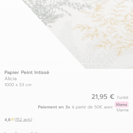
Luxembourg
Espagne
Pays-bas
Estonie
Pologne
Finlande
Portugal
France
Roumanie
Grèce
Papier Peint Intissé
Alicia
1000 x 53 cm
21,95 €
l'unité
Paiement en 3x
à partir de 50€ avec
klarna
4,8
(
152 avis
)