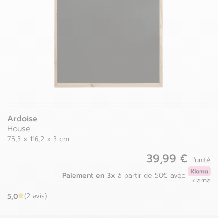
Luxembourg
Espagne
Pays-bas
Estonie
Pologne
Finlande
Portugal
France
Roumanie
Grèce
Ardoise
House
75,3 x 116,2 x 3 cm
39,99 €
l'unité
Paiement en 3x
à partir de 50€ avec
klarna
5,0
(
2 avis
)