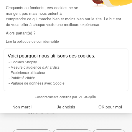
Plateforme de Gestion du Consentem
Croquants ou fondants, ces cookies ne se
À associer les yeux fermés
mangent pas mais nous aident à
comprendre ce qui marche bien et moins bien sur le site. Le but est
de vous offrir à chaque visite une meilleure expérience.
Alors partant(e) ?
Lire la politique de confidentialité
Axeptio consent
Voici pourquoi nous utilisons des cookies.
Cookies Shopify
Mesure d'audience & Analytics
Expérience utilisateur
Publicité ciblée
Peinture
Partage de données avec Google
Saphyr
4,2
(6 avis)
Consentements certifiés par
10+
Non merci
Je choisis
OK pour moi
43,90 €
l'unité