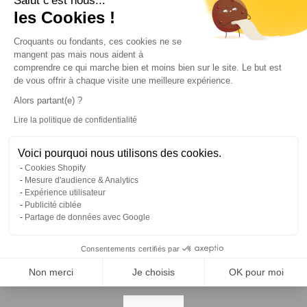
Salut c'est nous...
Luxembourg
les Cookies !
Espagne
Paiement sécurisé
Plateforme de Gestion du Consentem
avec multiples options
Croquants ou fondants, ces cookies ne se
Pays-bas
mangent pas mais nous aident à
Estonie
comprendre ce qui marche bien et moins bien sur le site. Le but est
Pologne
de vous offrir à chaque visite une meilleure expérience.
Finlande
Alors partant(e) ?
Portugal
Pays de livraison
Lire la politique de confidentialité
France
Axeptio consent
Roumanie
Nos client aiment et recommandent 4MURS
Voir leurs avis
Voici pourquoi nous utilisons des cookies.
Grèce
Cookies Shopify
Vous adorez avoir les bonnes idées déco avant les
Mesure d'audience & Analytics
autres ? Abonnez-vous à la newsletter !
Expérience utilisateur
Publicité ciblée
Partage de données avec Google
Consentements certifiés par
Adresse e-mail
Non merci
Je choisis
OK pour moi
Suivez-nous sur les réseaux sociaux